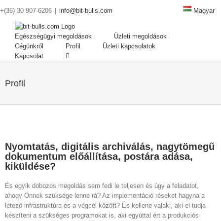
Magyar
+(36) 30 907-6206
|
info@bit-bulls.com
Egészségügyi megoldások
Üzleti megoldások
Cégünkről
Profil
Üzleti kapcsolatok
Kapcsolat
Profil
Nyomtatás, digitális archiválás, nagytömegű
dokumentum előállítása, postára adása,
kiküldése?
És egyik dobozos megoldás sem fedi le teljesen és úgy a feladatot,
ahogy Önnek szüksége lenne rá? Az implementáció réseket hagyna a
létező infrastruktúra és a végcél között? És kellene valaki, aki el tudja
készíteni a szükséges programokat is, aki egyúttal ért a produkciós