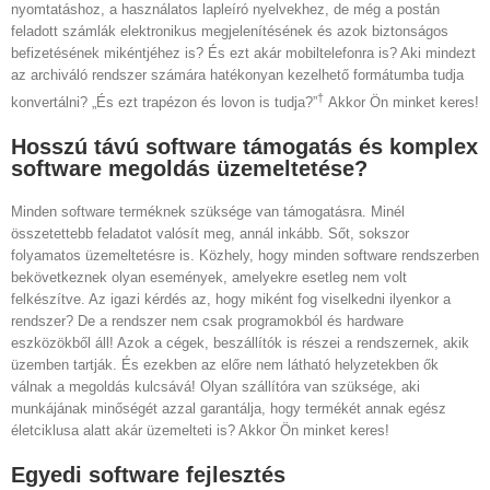
nyomtatáshoz, a használatos lapleíró nyelvekhez, de még a postán
feladott számlák elektronikus megjelenítésének és azok biztonságos
befizetésének mikéntjéhez is? És ezt akár mobiltelefonra is? Aki mindezt
az archiváló rendszer számára hatékonyan kezelhető formátumba tudja
†
konvertálni? „És ezt trapézon és lovon is tudja?”
Akkor Ön minket keres!
Hosszú távú software támogatás és komplex
software megoldás üzemeltetése?
Minden software terméknek szüksége van támogatásra. Minél
összetettebb feladatot valósít meg, annál inkább. Sőt, sokszor
folyamatos üzemeltetésre is. Közhely, hogy minden software rendszerben
bekövetkeznek olyan események, amelyekre esetleg nem volt
felkészítve. Az igazi kérdés az, hogy miként fog viselkedni ilyenkor a
rendszer? De a rendszer nem csak programokból és hardware
eszközökből áll! Azok a cégek, beszállítók is részei a rendszernek, akik
üzemben tartják. És ezekben az előre nem látható helyzetekben ők
válnak a megoldás kulcsává! Olyan szállítóra van szüksége, aki
munkájának minőségét azzal garantálja, hogy termékét annak egész
életciklusa alatt akár üzemelteti is? Akkor Ön minket keres!
Egyedi software fejlesztés