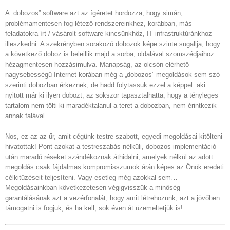
A „dobozos” software azt az ígéretet hordozza, hogy simán,
problémamentesen fog létező rendszereinkhez, korábban, más
feladatokra írt / vásárolt software kincsünkhöz, IT infrastruktúránkhoz
illeszkedni. A szekrényben sorakozó dobozok képe szinte sugallja, hogy
a következő doboz is beleillik majd a sorba, oldalával szomszédjaihoz
hézagmentesen hozzásimulva. Manapság, az olcsón elérhető
nagysebességű Internet korában még a „dobozos” megoldások sem szó
szerinti dobozban érkeznek, de hadd folytassuk ezzel a képpel: aki
nyitott már ki ilyen dobozt, az sokszor tapasztalhatta, hogy a tényleges
tartalom nem tölti ki maradéktalanul a teret a dobozban, nem érintkezik
annak falával.
Nos, ez az az űr, amit cégünk testre szabott, egyedi megoldásai kitölteni
hivatottak! Pont azokat a testreszabás nélküli, dobozos implementáció
után maradó réseket szándékoznak áthidalni, amelyek nélkül az adott
megoldás csak fájdalmas kompromisszumok árán képes az Önök eredeti
célkitűzéseit teljesíteni. Vagy esetleg még azokkal sem…
Megoldásainkban következetesen végigvisszük a minőség
garantálásának azt a vezérfonalát, hogy amit létrehozunk, azt a jövőben
támogatni is fogjuk, és ha kell, sok éven át üzemeltetjük is!